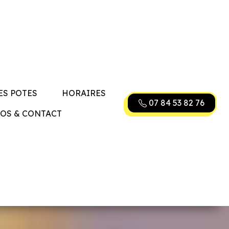
ES POTES
HORAIRES
07 84 53 82 76
FOS
&
CONTACT