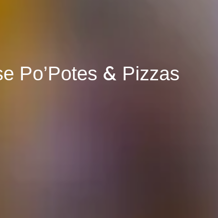
&
sse Po’Potes
Pizzas