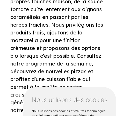
propres touches maison, de la sauce
tomate cuite lentement aux oignons
caramélisés en passant par les
herbes fraîches. Nous privilégions les
produits frais, ajoutons de la
mozzarella pour une finition
crémeuse et proposons des options
bio lorsque c'est possible. Consultez
notre programme de la semaine,
découvrez de nouvelles pizzas et
profitez d'une cuisson fiable qui
permet à la croûte de rester
croustillante et au cœur d'être
Nous utilisons des cookies
généreux. Pour un repas facile le soir,
notre pizza au feu de bois à Saint-
Nous utilisons des cookies et d'autres technologies
de suivi pour améliorer votre expérience de