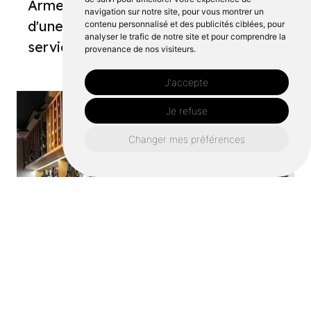
Armel s'accompagne de prix clairs,
navigation sur notre site, pour vous montrer un
d'une vente simple à emporter et d'un
contenu personnalisé et des publicités ciblées, pour
analyser le trafic de notre site et pour comprendre la
service chaleureux.
provenance de nos visiteurs.
J'accepte
Je refuse
Changer mes préférences